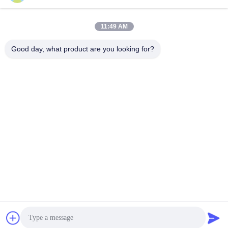
Media Sosial
11:49 AM
Good day, what product are you looking for?
Kontak Cepat
Telp
86-510-88784568
E-mail
sandy@cnsupersecurity.com
Alamat
Zona Pengembangan Ekonomi Hongshan, kota Wuxi,
provinsi Jiangsu.
Kebijakan pribadi
|
Sitemap
Cina Kualitas Baik Lemari Penyimpanan Kimia Pemasok. Hak
Cipta © 2012-2026 SUPER SECURITY LTD . Seluruh hak cipta.