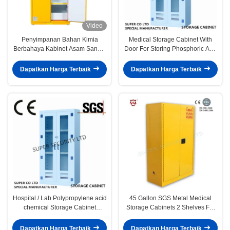
Video
Penyimpanan Bahan Kimia
Medical Storage Cabinet With
Berbahaya Kabinet Asam Sangat
Door For Storing Phosphoric And
Tahan Korosi
Chromic Acids
Dapatkan Harga Terbaik
Dapatkan Harga Terbaik
Hospital / Lab Polypropylene acid
45 Gallon SGS Metal Medical
chemical Storage Cabinet
Storage Cabinets 2 Shelves For
250litre capacity
Laboratory
Dapatkan Harga Terbaik
Dapatkan Harga Terbaik