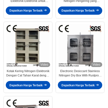
Elektronik Elektronik untuk
Nitrogen Pengering yang
penyimpanan keamanan
Disesuaikan
Dapatkan Harga Terbaik
Dapatkan Harga Terbaik
Video
Video
Kotak Kering Nitrogen Elektronik
Electronic Desiccant Stainless
Dengan Cat Tahan Karat dengan
Nitrogen Dry Box With Rustproof
Kaca Dikeraskan 3.2mm untuk
Paintwith 3.2mm Toughened
Malaysia
Glass
Dapatkan Harga Terbaik
Dapatkan Harga Terbaik