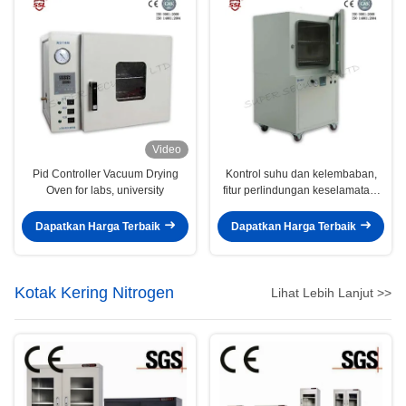
Video
Pid Controller Vacuum Drying
Kontrol suhu dan kelembaban,
Oven for labs, university
fitur perlindungan keselamatan,
baja tahan karat tahan korosi
atau baja lapis, sistem ventilasi,
Dapatkan Harga Terbaik
Dapatkan Harga Terbaik
cocok untuk penyimpanan bahan
kimia atau peralatan sensitif
Kotak Kering Nitrogen
Lihat Lebih Lanjut >>