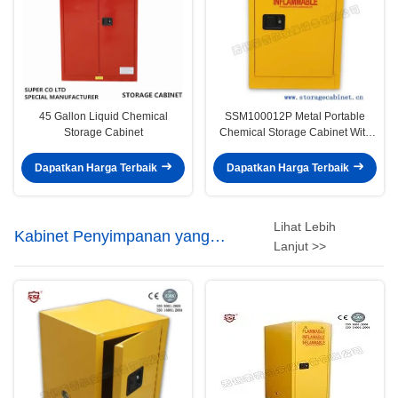
45 Gallon Liquid Chemical
SSM100012P Metal Portable
Storage Cabinet
Chemical Storage Cabinet With
Single Door Flammable Safety
Cabinet
Dapatkan Harga Terbaik
Dapatkan Harga Terbaik
Lihat Lebih
Kabinet Penyimpanan yang
Lanjut >>
Flammable