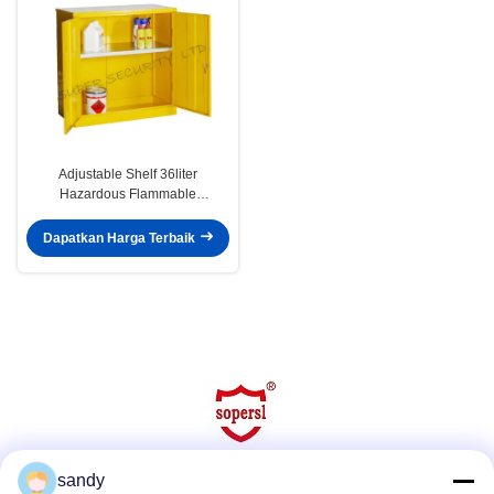
Adjustable Shelf 36liter
Hazardous Flammable
Substance Storage , Medium
Cabinets
Dapatkan Harga Terbaik
sandy