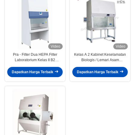
Video
Video
Pra - Filter Dua HEPA Filter
Kelas A 2 Kabinet Keselamatan
Laboratorium Kelas II B2
Biologis / Lemari Asam
Laboratorium Biologi Furniture
Disalurkan Dengan Tampilan
VFD
Dapatkan Harga Terbaik
Dapatkan Harga Terbaik