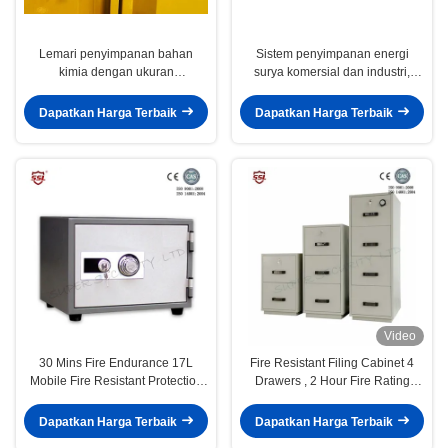
Lemari penyimpanan bahan
Sistem penyimpanan energi
kimia dengan ukuran
surya komersial dan industri,
109x46x123CM, 109x46x165CM,
penyimpanan 100kw-2mw,
dan 109x86x165CM untuk
penyimpanan energi baterai
Dapatkan Harga Terbaik
Dapatkan Harga Terbaik
penyimpanan bahan berbahaya
Video
30 Mins Fire Endurance 17L
Fire Resistant Filing Cabinet 4
Mobile Fire Resistant Protection
Drawers , 2 Hour Fire Rating
Fireproof Safe Boxes, Fire
Cabinet
Resistant Safe Box
Dapatkan Harga Terbaik
Dapatkan Harga Terbaik