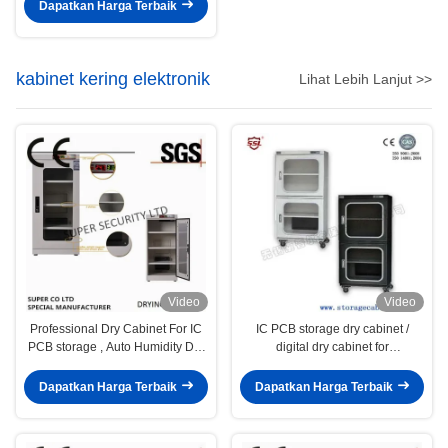
Dapatkan Harga Terbaik
kabinet kering elektronik
Lihat Lebih Lanjut >>
Video
Video
Professional Dry Cabinet For IC
IC PCB storage dry cabinet /
PCB storage , Auto Humidity Dry
digital dry cabinet for
cabinet
emiconductor IC Packages BGA
PGA,IC PCB SMT PBGA
Dapatkan Harga Terbaik
Dapatkan Harga Terbaik