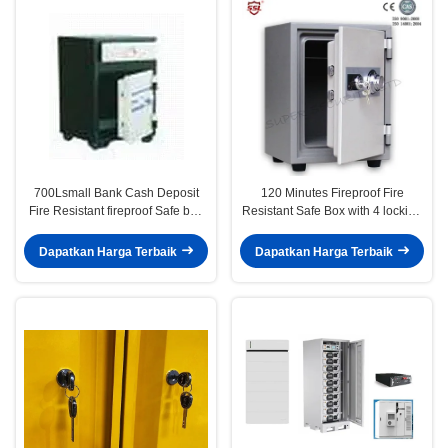
700Lsmall Bank Cash Deposit
120 Minutes Fireproof Fire
Fire Resistant fireproof Safe box
Resistant Safe Box with 4 locking
with 1 Combination Lock + 1 Key
points into Body
+ 1 Drawer
Dapatkan Harga Terbaik
Dapatkan Harga Terbaik