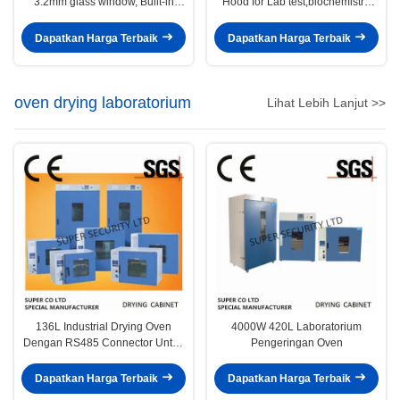
3.2mm glass window, Built-in
Hood for Lab test,biochemistry,
blower, security work table
industrial and corrosive
chemicals
Dapatkan Harga Terbaik
Dapatkan Harga Terbaik
oven drying laboratorium
Lihat Lebih Lanjut >>
136L Industrial Drying Oven
4000W 420L Laboratorium
Dengan RS485 Connector Untuk
Pengeringan Oven
Pertanian 1500w
Dapatkan Harga Terbaik
Dapatkan Harga Terbaik