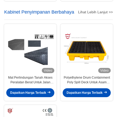
Kabinet Penyimpanan Berbahaya
Lihat Lebih Lanjut >>
Video
Video
Mat Perlindungan Tanah Akses
Polyethylene Drum Containment
Peralatan Berat Untuk Jalan
Poly Spill Deck Untuk Asam
Sementara Dan Pad Kerja
Kimia
Dapatkan Harga Terbaik
Dapatkan Harga Terbaik