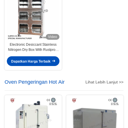
Video
Electronic Desiccant Stainless
Nitrogen Dry Box With Rustproof
Paintwith 3.2mm Toughened
Glass
Dapatkan Harga Terbaik
Oven Pengeringan Hot Air
Lihat Lebih Lanjut >>