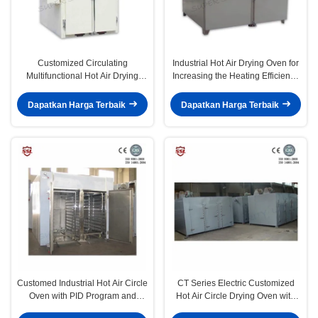
Customized Circulating
Industrial Hot Air Drying Oven for
Multifunctional Hot Air Drying
Increasing the Heating Efficiency
Oven dengan Automatic
70%
Temperature Control
Dapatkan Harga Terbaik
Dapatkan Harga Terbaik
Customed Industrial Hot Air Circle
CT Series Electric Customized
Oven with PID Program and
Hot Air Circle Drying Oven with
Digital Display
PID Program and Digital Display