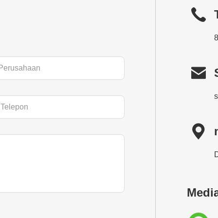


D
Media