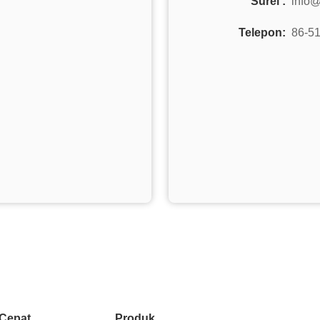
Surel :
info@
Telepon:
86-5
 Cepat
Produk