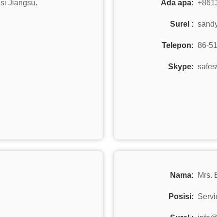
nsi Jiangsu.
Ada apa:
+861
Surel :
sand
Telepon:
86-5
Skype:
safes
Nama:
Mrs. 
Posisi:
Serv