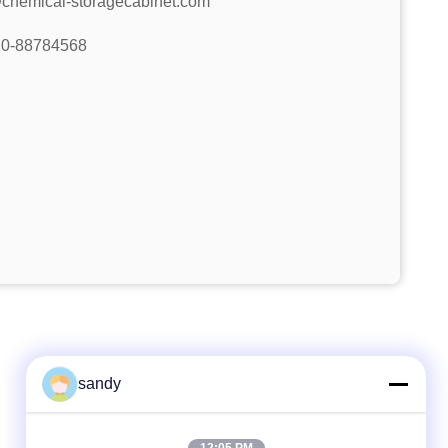
chemical-storagecabinet.com
10-88784568
sandy
Kontak Cepat