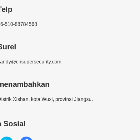
Telp
86-510-88784568
Surel
sandy@cnsupersecurity.com
menambahkan
istrik Xishan, kota Wuxi, provinsi Jiangsu.
 Sosial