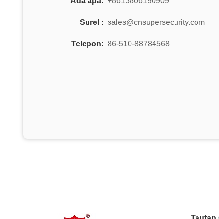
Ada apa:
+8613806190909
Surel :
sales@cnsupersecurity.com
Telepon:
86-510-88784568
Tautan