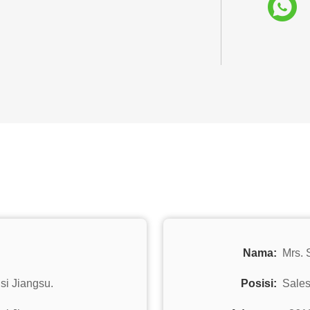
Nama:
Mrs.
nsi Jiangsu.
Posisi:
Sale