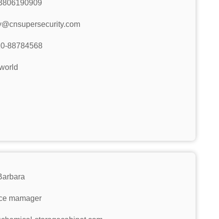
3806190909
y@cnsupersecurity.com
10-88784568
world
Barbara
ice mamager