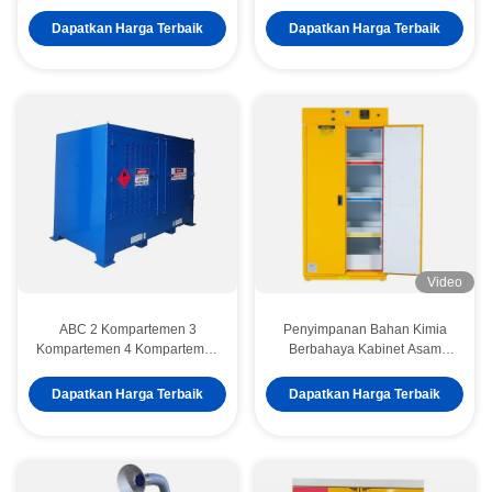
Dapatkan Harga Terbaik
Dapatkan Harga Terbaik
Video
ABC 2 Kompartemen 3
Penyimpanan Bahan Kimia
Kompartemen 4 Kompartemen
Berbahaya Kabinet Asam
Lemari penyimpanan bahan
Sangat Tahan Korosi
kimia Lemari penyimpanan
Dapatkan Harga Terbaik
Dapatkan Harga Terbaik
bahan berbahaya