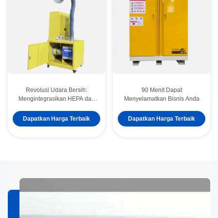
Revolusi Udara Bersih:
90 Menit Dapat
Mengintegrasikan HEPA dan
Menyelamatkan Bisnis Anda
Filter Karbon untuk
Lingkungan Laboratorium
Dapatkan Harga Terbaik
Dapatkan Harga Terbaik
yang Lebih Sehat