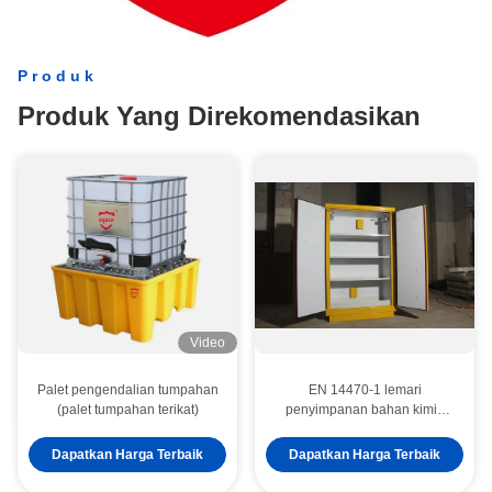
dimensi, warna, kapasitas
internasional, termasuk: EN14470-
penyimpanan, konfigurasi
1 Sertifikasi CE ISO 9001 ISO
kelistrikan, pelabelan, dan
14001 Pengujian SGS Laporan
Produk
branding.Solusi khusus tersedia
pengujian CNAS
untuk distributor, proyek, dan
Produk Yang Direkomendasikan
aplikasi industri.
Video
Palet pengendalian tumpahan
EN 14470-1 lemari
(palet tumpahan terikat)
penyimpanan bahan kimia
tahan api Seri Keselamatan
45G
Dapatkan Harga Terbaik
Dapatkan Harga Terbaik