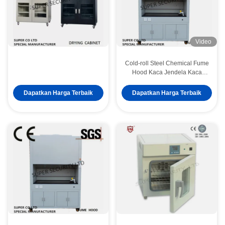
Video
Cold-roll Steel Chemical Fume
Hood Kaca Jendela Kaca
Terkendali Listrik
Dapatkan Harga Terbaik
Dapatkan Harga Terbaik
304 Kabinet Keselamatan Biologi Biologis Baja Kelas II Dengan tampilan VFD 1300IIA2
Kabinet Keselamatan Mikroflow Kelas 2 dengan Foot Switch, 800 Lux Lighting 1500iia
Adjustable Locking Powder Coated Flammable Liquid Storage Cabinets 4-Galon Bench Top
Kabinet Gudang Kimia Terkunci Vertikal Terkunci Dengan Dua Kunci Kunci
Lemari Penyimpanan Barang Berbahaya untuk Bahan Kimia, 22-Galon
Kabinet Penyimpanan Keselamatan Cair Flammable Kuning dilapisi 18 Gauge Steel