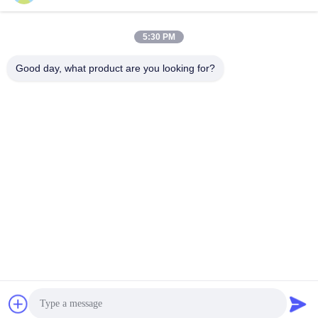
Media Sosial
5:30 PM
Good day, what product are you looking for?
Kontak Cepat
Telp
86-510-88784568
E-mail
sandy@cnsupersecurity.com
Alamat
Zona Pengembangan Ekonomi Hongshan, kota Wuxi,
provinsi Jiangsu.
Kebijakan pribadi
|
Sitemap
Cina Kualitas Baik Lemari Penyimpanan Kimia Pemasok. Hak
Cipta © 2012-2026 SUPER SECURITY LTD . Seluruh hak cipta.