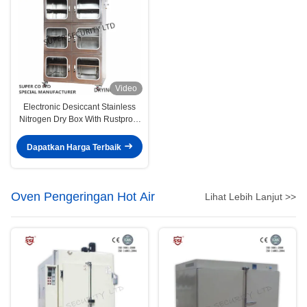
Video
Electronic Desiccant Stainless
Nitrogen Dry Box With Rustproof
Paintwith 3.2mm Toughened
Glass
Dapatkan Harga Terbaik
Oven Pengeringan Hot Air
Lihat Lebih Lanjut >>