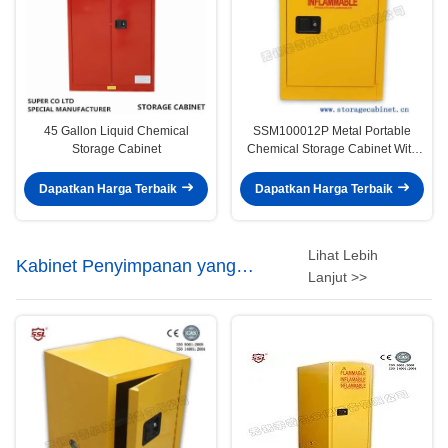
45 Gallon Liquid Chemical
SSM100012P Metal Portable
Storage Cabinet
Chemical Storage Cabinet With
Single Door Flammable Safety
Cabinet
Dapatkan Harga Terbaik
Dapatkan Harga Terbaik
Lihat Lebih
Kabinet Penyimpanan yang
Lanjut >>
Flammable