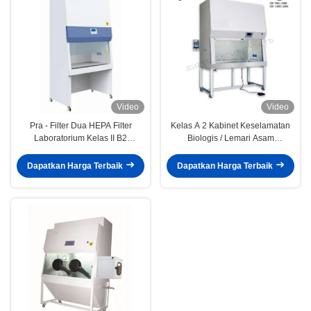
Video
Video
Pra - Filter Dua HEPA Filter
Kelas A 2 Kabinet Keselamatan
Laboratorium Kelas II B2
Biologis / Lemari Asam
Laboratorium Biologi Furniture
Disalurkan Dengan Tampilan
VFD
Dapatkan Harga Terbaik
Dapatkan Harga Terbaik