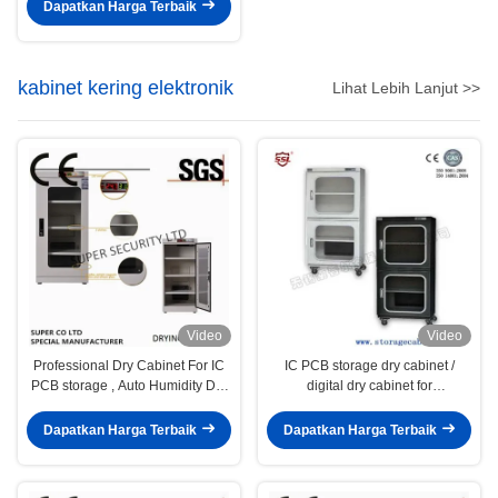
Dapatkan Harga Terbaik
kabinet kering elektronik
Lihat Lebih Lanjut >>
Video
Video
Professional Dry Cabinet For IC
IC PCB storage dry cabinet /
PCB storage , Auto Humidity Dry
digital dry cabinet for
cabinet
emiconductor IC Packages BGA
PGA,IC PCB SMT PBGA
Dapatkan Harga Terbaik
Dapatkan Harga Terbaik