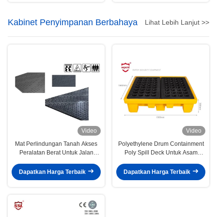
Kabinet Penyimpanan Berbahaya
Lihat Lebih Lanjut >>
Video
Video
Mat Perlindungan Tanah Akses
Polyethylene Drum Containment
Peralatan Berat Untuk Jalan
Poly Spill Deck Untuk Asam
Sementara Dan Pad Kerja
Kimia
Dapatkan Harga Terbaik
Dapatkan Harga Terbaik