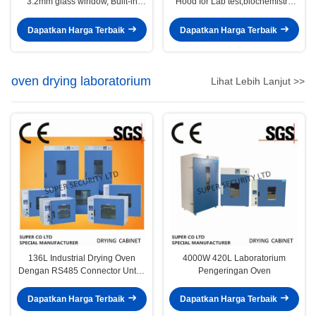
3.2mm glass window, Built-in
Hood for Lab test,biochemistry,
blower, security work table
industrial and corrosive
chemicals
Dapatkan Harga Terbaik
Dapatkan Harga Terbaik
oven drying laboratorium
Lihat Lebih Lanjut >>
136L Industrial Drying Oven
4000W 420L Laboratorium
Dengan RS485 Connector Untuk
Pengeringan Oven
Pertanian 1500w
Dapatkan Harga Terbaik
Dapatkan Harga Terbaik