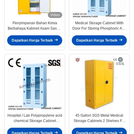
Video
Penyimpanan Bahan Kimia
Medical Storage Cabinet With
Berbahaya Kabinet Asam Sangat
Door For Storing Phosphoric And
Tahan Korosi
Chromic Acids
Dapatkan Harga Terbaik
Dapatkan Harga Terbaik
Hospital / Lab Polypropylene acid
45 Gallon SGS Metal Medical
chemical Storage Cabinet
Storage Cabinets 2 Shelves For
250litre capacity
Laboratory
Dapatkan Harga Terbaik
Dapatkan Harga Terbaik