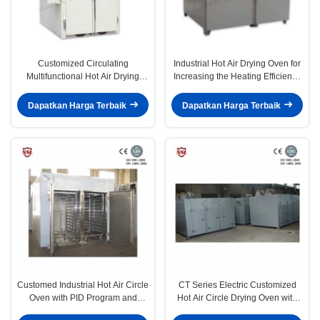
Customized Circulating
Industrial Hot Air Drying Oven for
Multifunctional Hot Air Drying
Increasing the Heating Efficiency
Oven dengan Automatic
70%
Temperature Control
Dapatkan Harga Terbaik
Dapatkan Harga Terbaik
Customed Industrial Hot Air Circle
CT Series Electric Customized
Oven with PID Program and
Hot Air Circle Drying Oven with
Digital Display
PID Program and Digital Display