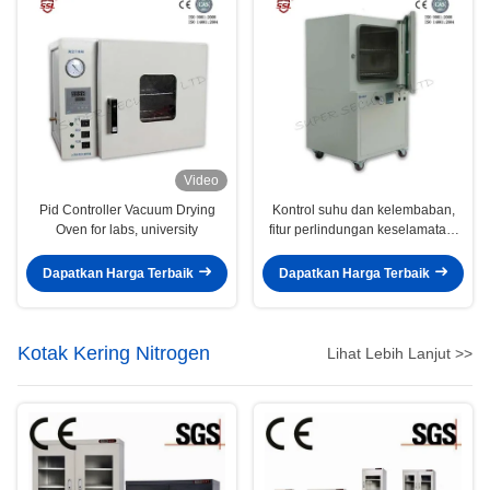
Video
Pid Controller Vacuum Drying
Kontrol suhu dan kelembaban,
Oven for labs, university
fitur perlindungan keselamatan,
baja tahan karat tahan korosi
atau baja lapis, sistem ventilasi,
Dapatkan Harga Terbaik
Dapatkan Harga Terbaik
cocok untuk penyimpanan bahan
kimia atau peralatan sensitif
Kotak Kering Nitrogen
Lihat Lebih Lanjut >>