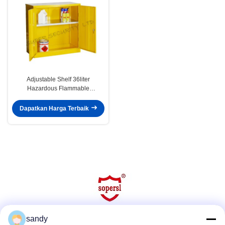
Adjustable Shelf 36liter
Hazardous Flammable
Substance Storage , Medium
Cabinets
Dapatkan Harga Terbaik
sandy