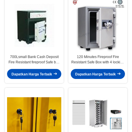
700Lsmall Bank Cash Deposit
120 Minutes Fireproof Fire
Fire Resistant fireproof Safe box
Resistant Safe Box with 4 locking
with 1 Combination Lock + 1 Key
points into Body
+ 1 Drawer
Dapatkan Harga Terbaik
Dapatkan Harga Terbaik