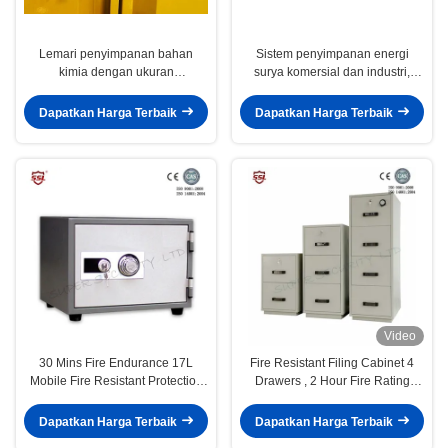
Lemari penyimpanan bahan
Sistem penyimpanan energi
kimia dengan ukuran
surya komersial dan industri,
109x46x123CM, 109x46x165CM,
penyimpanan 100kw-2mw,
dan 109x86x165CM untuk
penyimpanan energi baterai
Dapatkan Harga Terbaik
Dapatkan Harga Terbaik
penyimpanan bahan berbahaya
Video
30 Mins Fire Endurance 17L
Fire Resistant Filing Cabinet 4
Mobile Fire Resistant Protection
Drawers , 2 Hour Fire Rating
Fireproof Safe Boxes, Fire
Cabinet
Resistant Safe Box
Dapatkan Harga Terbaik
Dapatkan Harga Terbaik