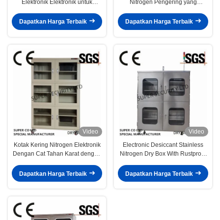
Elektronik Elektronik untuk
Nitrogen Pengering yang
penyimpanan keamanan
Disesuaikan
Dapatkan Harga Terbaik
Dapatkan Harga Terbaik
Video
Video
Kotak Kering Nitrogen Elektronik
Electronic Desiccant Stainless
Dengan Cat Tahan Karat dengan
Nitrogen Dry Box With Rustproof
Kaca Dikeraskan 3.2mm untuk
Paintwith 3.2mm Toughened
Malaysia
Glass
Dapatkan Harga Terbaik
Dapatkan Harga Terbaik