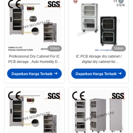
Video
Video
Professional Dry Cabinet For IC
IC PCB storage dry cabinet /
PCB storage , Auto Humidity Dry
digital dry cabinet for
cabinet
emiconductor IC Packages BGA
PGA,IC PCB SMT PBGA
Dapatkan Harga Terbaik
Dapatkan Harga Terbaik