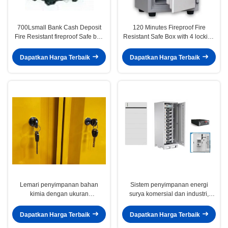
700Lsmall Bank Cash Deposit
120 Minutes Fireproof Fire
Fire Resistant fireproof Safe box
Resistant Safe Box with 4 locking
with 1 Combination Lock + 1 Key
points into Body
+ 1 Drawer
Dapatkan Harga Terbaik
Dapatkan Harga Terbaik
Lemari penyimpanan bahan
Sistem penyimpanan energi
kimia dengan ukuran
surya komersial dan industri,
109x46x123CM, 109x46x165CM,
penyimpanan 100kw-2mw,
dan 109x86x165CM untuk
penyimpanan energi baterai
Dapatkan Harga Terbaik
Dapatkan Harga Terbaik
penyimpanan bahan berbahaya