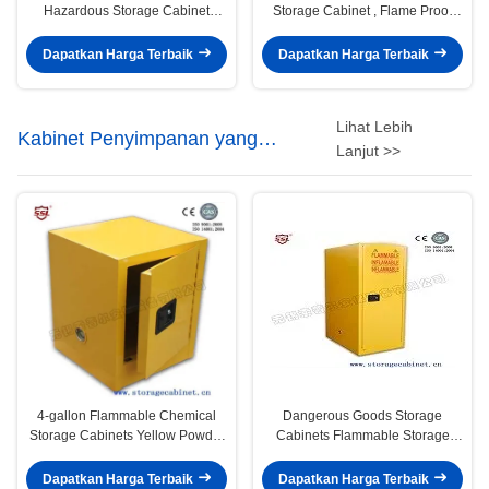
Hazardous Storage Cabinet
Storage Cabinet , Flame Proof
heavy duty for SSMR100030P
Cabinets Dangerous liquid
storage
Dapatkan Harga Terbaik
Dapatkan Harga Terbaik
Lihat Lebih
Kabinet Penyimpanan yang
Lanjut >>
Flammable
4-gallon Flammable Chemical
Dangerous Goods Storage
Storage Cabinets Yellow Powder
Cabinets Flammable Storage
Coated For Bench Top
Cabinet For Chemicals Material
Dapatkan Harga Terbaik
Dapatkan Harga Terbaik