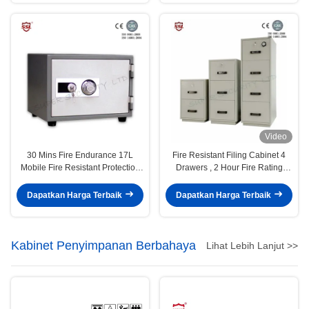
Video
30 Mins Fire Endurance 17L
Fire Resistant Filing Cabinet 4
Mobile Fire Resistant Protection
Drawers , 2 Hour Fire Rating
Fireproof Safe Boxes, Fire
Cabinet
Resistant Safe Box
Dapatkan Harga Terbaik
Dapatkan Harga Terbaik
Kabinet Penyimpanan Berbahaya
Lihat Lebih Lanjut >>