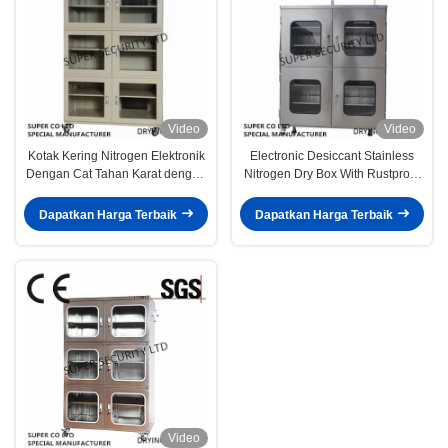
Video
Video
Kotak Kering Nitrogen Elektronik
Electronic Desiccant Stainless
Dengan Cat Tahan Karat dengan
Nitrogen Dry Box With Rustproof
Kaca Dikeraskan 3.2mm untuk
Paintwith 3.2mm Toughened
Malaysia
Glass
Dapatkan Harga Terbaik
Dapatkan Harga Terbaik
Video