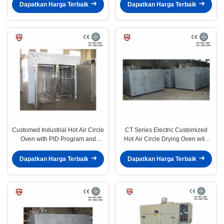
Temperature Control
Dapatkan Harga Terbaik
Dapatkan Harga Terbaik
Customed Industrial Hot Air Circle
CT Series Electric Customized
Oven with PID Program and
Hot Air Circle Drying Oven with
Digital Display
PID Program and Digital Display
Dapatkan Harga Terbaik
Dapatkan Harga Terbaik