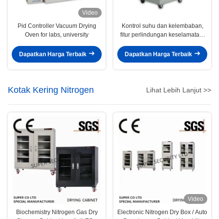
Video
Pid Controller Vacuum Drying
Kontrol suhu dan kelembaban,
Oven for labs, university
fitur perlindungan keselamatan,
baja tahan karat tahan korosi
atau baja lapis, sistem ventilasi,
Dapatkan Harga Terbaik
Dapatkan Harga Terbaik
cocok untuk penyimpanan bahan
kimia atau peralatan sensitif
Kotak Kering Nitrogen
Lihat Lebih Lanjut >>
Video
Biochemistry Nitrogen Gas Dry
Electronic Nitrogen Dry Box / Auto