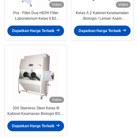
Video
Video
Pra - Filter Dua HEPA Filter
Kelas A 2 Kabinet Keselamatan
Laboratorium Kelas II B2
Biologis / Lemari Asam
Laboratorium Biologi Furniture
Disalurkan Dengan Tampilan
VFD
Dapatkan Harga Terbaik
Dapatkan Harga Terbaik
Video
304 Stainless Steel Kelas III
Kabinet Keamanan Biologis BSC-
1500IIIX
Dapatkan Harga Terbaik