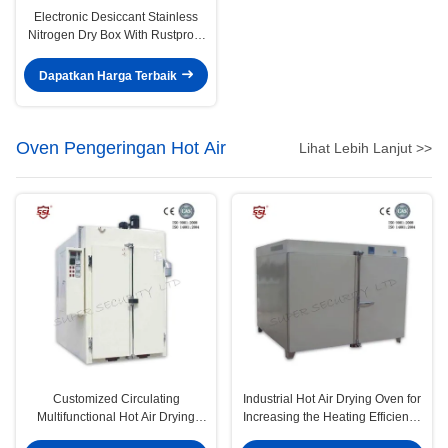
Electronic Desiccant Stainless
Nitrogen Dry Box With Rustproof
Paintwith 3.2mm Toughened
Glass
Dapatkan Harga Terbaik
Oven Pengeringan Hot Air
Lihat Lebih Lanjut >>
Customized Circulating
Industrial Hot Air Drying Oven for
Multifunctional Hot Air Drying
Increasing the Heating Efficiency
Oven dengan Automatic
70%