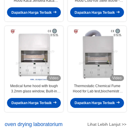
Hood Kaca Jendela Kaca
Hood Cold-roll Steel 800W -
Terkendali Listrik
1400W IP 20 Laboratory Hood
Dapatkan Harga Terbaik
Dapatkan Harga Terbaik
Video
Video
Medical fume hood with tough
Thermostatic Chemical Fume
3.2mm glass window, Built-in
Hood for Lab test,biochemistry,
blower, security work table
industrial and corrosive
chemicals
Dapatkan Harga Terbaik
Dapatkan Harga Terbaik
oven drying laboratorium
Lihat Lebih Lanjut >>