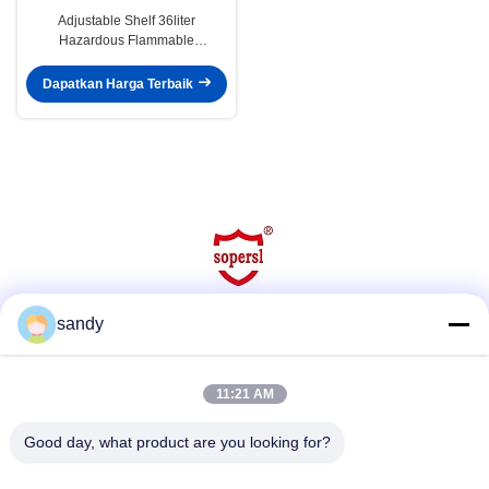
Adjustable Shelf 36liter
Hazardous Flammable
Substance Storage , Medium
Cabinets
Dapatkan Harga Terbaik
sandy
Media Sosial
11:21 AM
Good day, what product are you looking for?
Kontak Cepat
Telp