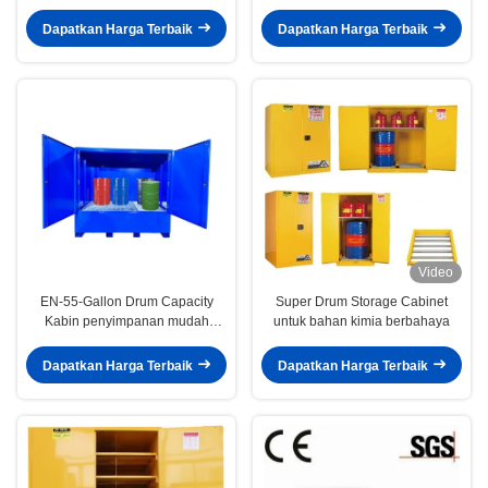
30 OSHA sesuai Industri
untuk penyimpanan kimia industri
penyimpanan mudah terbakar
terstruktur
Dapatkan Harga Terbaik
Dapatkan Harga Terbaik
Video
EN-55-Gallon Drum Capacity
Super Drum Storage Cabinet
Kabin penyimpanan mudah
untuk bahan kimia berbahaya
terbakar semua baja dengan
sistem knalpot untuk bahan
Dapatkan Harga Terbaik
Dapatkan Harga Terbaik
berbahaya