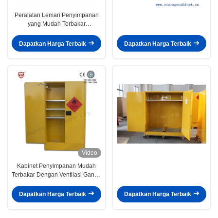
Peralatan Lemari Penyimpanan
yang Mudah Terbakar
Keselamatan Industri Lemari
Tahan Api
Dapatkan Harga Terbaik
Dapatkan Harga Terbaik
Video
Kabinet Penyimpanan Mudah
Terbakar Dengan Ventilasi Ganda
Untuk Barang Berbahaya, 250L
Dapatkan Harga Terbaik
Dapatkan Harga Terbaik