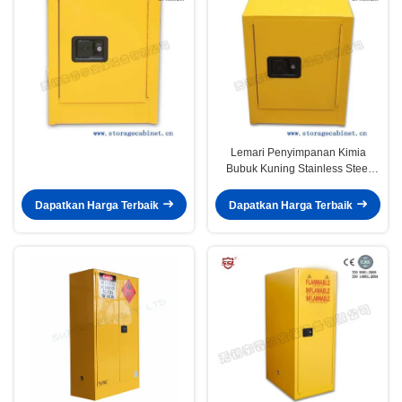
Lemari Penyimpanan Kimia
Bubuk Kuning Stainless Steel
Dilapisi Besi Untuk Laboratorium
/ Bangku Atas
Dapatkan Harga Terbaik
Dapatkan Harga Terbaik