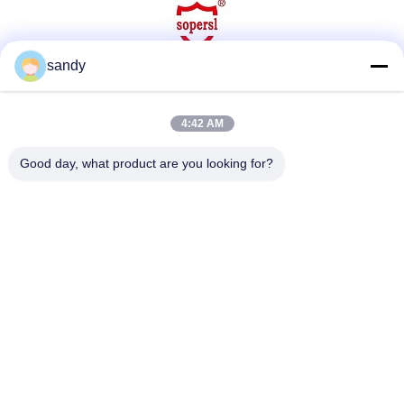
sandy
Media Sosial
4:42 AM
Good day, what product are you looking for?
Kontak Cepat
Telp
86-510-88784568
E-mail
sandy@cnsupersecurity.com
Alamat
Distrik Xishan, kota Wuxi, provinsi Jiangsu.