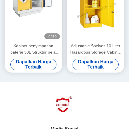
Video
Kabinet penyimpanan
Adjustable Shelves 10 Liter
baterai 30L Struktur pelat
Hazardous Storage Cabinet
baja lapisan ganda
Metal Lockable
Dapatkan Harga
Dapatkan Harga
Terbaik
Terbaik
Media Sosial