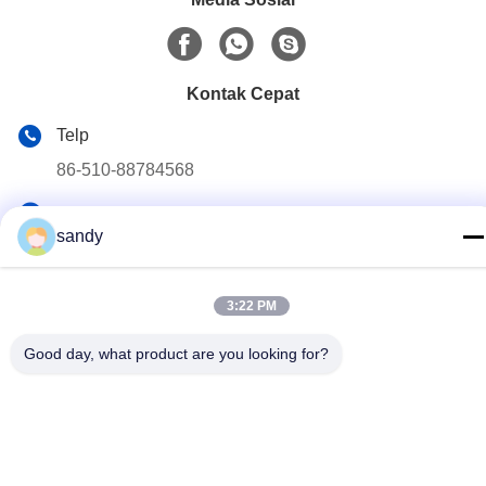
Kontak Cepat
Telp
86-510-88784568
E-mail
sandy
sandy@cnsupersecurity.com
Alamat
3:22 PM
Zona Pengembangan Ekonomi Hongshan, kota Wuxi,
provinsi Jiangsu.
Good day, what product are you looking for?
Kebijakan pribadi
|
Sitemap
Cina Kualitas Baik Lemari Penyimpanan Kimia Pemasok. Hak
Cipta © 2012-2026 SUPER SECURITY LTD . Seluruh hak cipta.