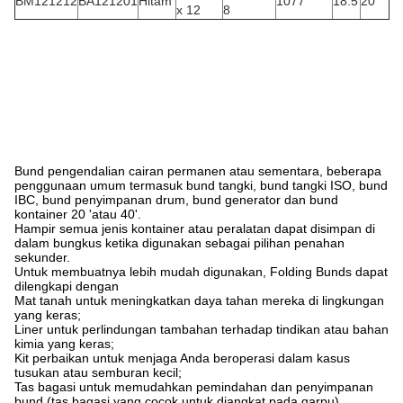
BM121212
BA121201
Hitam
1077
18.5
20
x 12
8
Bund pengendalian cairan permanen atau sementara, beberapa
penggunaan umum termasuk bund tangki, bund tangki ISO, bund
IBC, bund penyimpanan drum, bund generator dan bund
kontainer 20 'atau 40'.
Hampir semua jenis kontainer atau peralatan dapat disimpan di
dalam bungkus ketika digunakan sebagai pilihan penahan
sekunder.
Untuk membuatnya lebih mudah digunakan, Folding Bunds dapat
dilengkapi dengan
Mat tanah untuk meningkatkan daya tahan mereka di lingkungan
yang keras;
Liner untuk perlindungan tambahan terhadap tindikan atau bahan
kimia yang keras;
Kit perbaikan untuk menjaga Anda beroperasi dalam kasus
tusukan atau semburan kecil;
Tas bagasi untuk memudahkan pemindahan dan penyimpanan
bund (tas bagasi yang cocok untuk diangkat pada garpu)