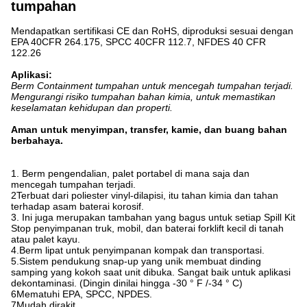
tumpahan
Mendapatkan sertifikasi CE dan RoHS, diproduksi sesuai dengan
EPA 40CFR 264.175, SPCC 40CFR 112.7, NFDES 40 CFR
122.26
Aplikasi:
Berm Containment tumpahan untuk mencegah tumpahan terjadi.
Mengurangi risiko tumpahan bahan kimia, untuk memastikan
keselamatan kehidupan dan properti.
Aman untuk menyimpan, transfer, kami
e, dan buang bahan
berbahaya.
1. Berm pengendalian, palet portabel di mana saja dan
mencegah tumpahan terjadi.
2Terbuat dari poliester vinyl-dilapisi, itu tahan kimia dan tahan
terhadap asam baterai korosif.
3. Ini juga merupakan tambahan yang bagus untuk setiap Spill Kit
Stop penyimpanan truk, mobil, dan baterai forklift kecil di tanah
atau palet kayu.
4.Berm lipat untuk penyimpanan kompak dan transportasi.
5.Sistem pendukung snap-up yang unik membuat dinding
samping yang kokoh saat unit dibuka. Sangat baik untuk aplikasi
dekontaminasi. (Dingin dinilai hingga -30 ° F /-34 ° C)
6Mematuhi EPA, SPCC, NPDES.
7Mudah dirakit.