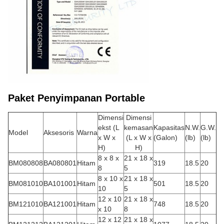
Paket Penyimpanan Portable
Dimensi
Dimensi
ekst (L
kemasan
Kapasitas
N.W.
G.W.
Model
Aksesoris
Warna
x W x
(L x W x
(Galon)
(lb)
(lb)
H)
H)
8 x 8 x
21 x 18 x
BM080808
BA080801
Hitam
319
18.5
20
8
5
8 x 10 x
21 x 18 x
BM081010
BA101001
Hitam
501
18.5
20
10
5
12 x 10
21 x 18 x
BM121010
BA121001
Hitam
748
18.5
20
x 10
8
12 x 12
21 x 18 x