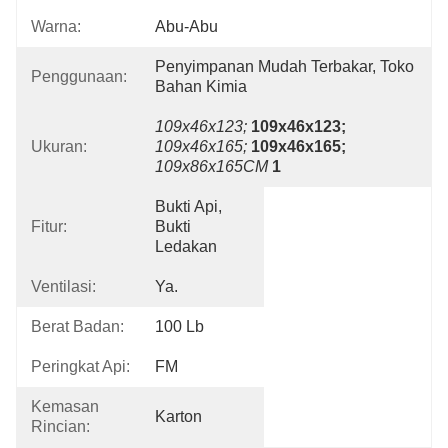
Warna:
Abu-Abu
Penyimpanan Mudah Terbakar, Toko 
Penggunaan:
Bahan Kimia
109x46x123;
109x46x123;
Ukuran:
109x46x165;
109x46x165;
109x86x165CM
1
Bukti Api, 
Fitur:
Bukti 
Ledakan
Ventilasi:
Ya.
Berat Badan:
100 Lb
Peringkat Api:
FM
Kemasan
Karton
Rincian: