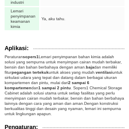
industri
Lemari
penyimpanan
Ya, aku tahu.
keamanan
kimia
Aplikasi:
Peraturan
sopers1
Lemari penyimpanan bahan kimia adalah
solusi yang sempurna untuk menyimpan cairan mudah terbakar,
bensin dan bahan berbahaya dengan aman.
baja
dan memiliki
fitur
pegangan tertekuk
untuk akses yang mudah.
ventilasi
untuk
sirkulasi udara yang tepat dan datang dalam berbagai ukuran
kompartemen dan pintu, mulai dari
2 sampai 6
kompartemen
dan
1 sampai 2 pintu
. Sopers1 Chemical Storage
Cabinet adalah solusi utama untuk setiap fasilitas yang perlu
menyimpan cairan mudah terbakar, bensin dan bahan berbahaya
lainnya dengan cara yang aman dan aman.Dengan konstruksi
berkualitas tinggi dan desain yang nyaman, lemari ini sempurna
untuk lingkungan apapun.
Pengaturan: