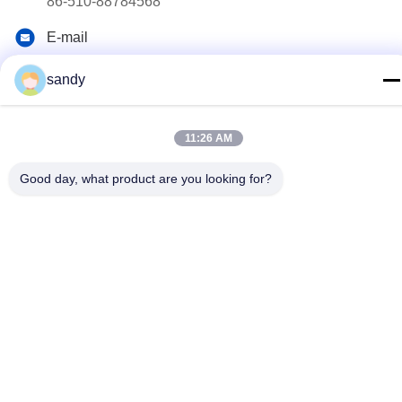
86-510-88784568
E-mail
sandy@cnsupersecurity.com
sandy
Alamat
Zona Pengembangan Ekonomi Hongshan, kota Wuxi,
11:26 AM
provinsi Jiangsu.
Good day, what product are you looking for?
Kebijakan pribadi
|
Sitemap
Cina Kualitas Baik Lemari Penyimpanan Kimia Pemasok. Hak
Cipta © 2012-2026 SUPER SECURITY LTD . Seluruh hak cipta.