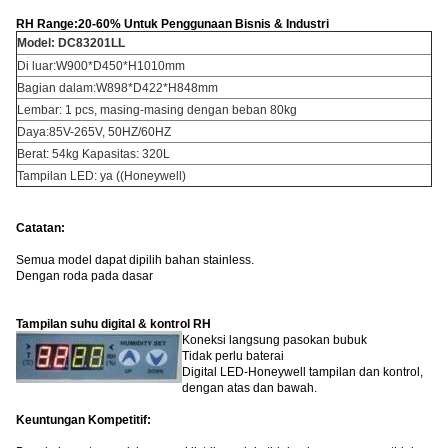
RH Range:20-60% Untuk Penggunaan Bisnis & Industri
Model: DC83201LL
Di luar:W900*D450*H1010mm
Bagian dalam:W898*D422*H848mm
Lembar: 1 pcs, masing-masing dengan beban 80kg
Daya:85V-265V, 50HZ/60HZ
Berat: 54kg Kapasitas: 320L
Tampilan LED: ya ((Honeywell)
Catatan:
Semua model dapat dipilih bahan stainless.
Dengan roda pada dasar
Tampilan suhu digital & kontrol RH
Koneksi langsung pasokan bubuk
Tidak perlu baterai
Digital LED-Honeywell tampilan dan kontrol,
dengan atas dan bawah.
Keuntungan Kompetitif: