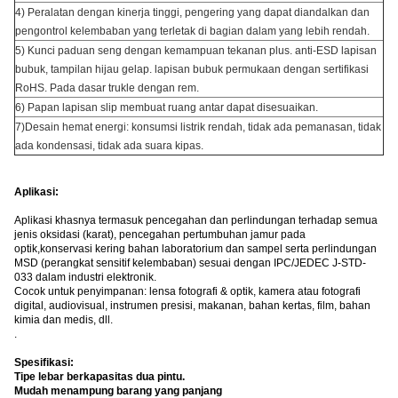
4) Peralatan dengan kinerja tinggi, pengering yang dapat diandalkan dan
pengontrol kelembaban yang terletak di bagian dalam yang lebih rendah.
5) Kunci paduan seng dengan kemampuan tekanan plus. anti-ESD lapisan
bubuk, tampilan hijau gelap. lapisan bubuk permukaan dengan sertifikasi
RoHS. Pada dasar trukle dengan rem.
6) Papan lapisan slip membuat ruang antar dapat disesuaikan.
7)Desain hemat energi: konsumsi listrik rendah, tidak ada pemanasan, tidak
ada kondensasi, tidak ada suara kipas.
Aplikasi:
Aplikasi khasnya termasuk pencegahan dan perlindungan terhadap semua
jenis oksidasi (karat), pencegahan pertumbuhan jamur pada
optik,konservasi kering bahan laboratorium dan sampel serta perlindungan
MSD (perangkat sensitif kelembaban) sesuai dengan IPC/JEDEC J-STD-
033 dalam industri elektronik.
Cocok untuk penyimpanan: lensa fotografi & optik, kamera atau fotografi
digital, audiovisual, instrumen presisi, makanan, bahan kertas, film, bahan
kimia dan medis, dll.
.
Spesifikasi:
Tipe lebar berkapasitas dua pintu.
Mudah menampung barang yang panjang