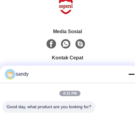
Media Sosial
Kontak Cepat
Telp
sandy
86-510-88784568
E-mail
4:31 PM
sandy@cnsupersecurity.com
Good day, what product are you looking for?
Alamat
Zona Pengembangan Ekonomi Hongshan, kota Wuxi,
provinsi Jiangsu.