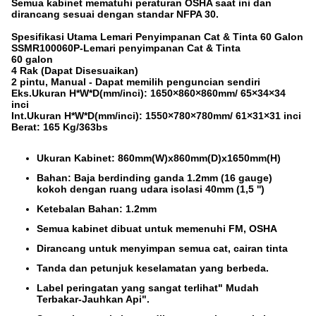
Semua kabinet mematuhi peraturan OSHA saat ini dan
dirancang sesuai dengan standar NFPA 30.
Spesifikasi Utama Lemari Penyimpanan Cat & Tinta 60 Galon
SSMR100060P-Lemari penyimpanan Cat & Tinta
60 galon
4 Rak (Dapat Disesuaikan)
2 pintu, Manual - Dapat memilih penguncian sendiri
Eks.Ukuran H*W*D(mm/inci): 1650×860×860mm/ 65×34×34
inci
Int.Ukuran H*W*D(mm/inci): 1550×780×780mm/ 61×31×31 inci
Berat: 165 Kg/363bs
Ukuran Kabinet: 860mm(W)x860mm(D)x1650mm(H)
Bahan: Baja berdinding ganda 1.2mm (16 gauge)
kokoh dengan ruang udara isolasi 40mm (1,5 '')
Ketebalan Bahan: 1.2mm
Semua kabinet dibuat untuk memenuhi FM, OSHA
Dirancang untuk menyimpan semua cat, cairan tinta
Tanda dan petunjuk keselamatan yang berbeda.
Label peringatan yang sangat terlihat" Mudah
Terbakar-Jauhkan Api".