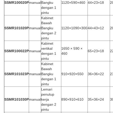
SSMR100020P
manual
Bangku
1120×590×460
44×23×18
2
dengan 1
pintu
Kabinet
Bawah
SSMR101020P
manual
Bangku
1120×1090×300
44×43×12
2
dengan 2
pintu
Kabinet
vertikal
1650 × 590 ×
SSMR100022P
manual
65×23×18
2
dengan 1
460
pintu
Kabinet
Bawah
SSMR101023P
manual
Bangku
910×920×550
36×36×22
2
dengan 1
pintu
Lemari
penutup
SSMR101030P
manual
kerja
890×910×610
35×36×24
3
dengan 2
pintu