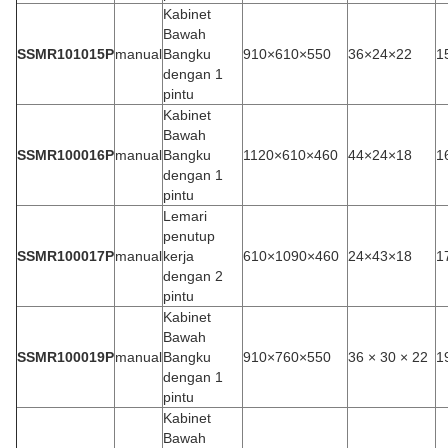
Kabinet
Bawah
SSMR101015P
manual
Bangku
910×610×550
36×24×22
1
dengan 1
pintu
Kabinet
Bawah
SSMR100016P
manual
Bangku
1120×610×460
44×24×18
1
dengan 1
pintu
Lemari
penutup
SSMR100017P
manual
kerja
610×1090×460
24×43×18
1
dengan 2
pintu
Kabinet
Bawah
SSMR100019P
manual
Bangku
910×760×550
36 × 30 × 22
1
dengan 1
pintu
Kabinet
Bawah