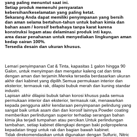
yang paling menuntut saat ini.
Setiap produk memenuhi persyaratan
kebersihan/keselamatan yang paling ketat.
Sekarang Anda dapat memiliki penyimpanan yang bersih
dan aman selama bertahun-tahun untuk bahan kimia dan
bahan asam / korosif berbahaya tanpa karat karena
konstruksi logam atau delaminasi produk inti kayu.
area dasar penahanan untuk menyediakan lingkungan aman
kedap cairan 100%.
Tersedia desain dan ukuran khusus.
Lemari penyimpanan Cat & Tinta, kapasitas 1 galon hingga 90
Galon, untuk menyimpan dan mengatur kaleng cat dan tinta
dengan aman dan terjamin.Mereka tersedia berdasarkan ukuran
akhir dari kabinet yang dipilih.Semua permukaan interior dan
eksterior, termasuk rak, dilapisi bubuk merah dan kuning standar
industri.
Lapisan akhir dilapisi bubuk tahan korosi khusus pada semua
permukaan interior dan eksterior, termasuk rak, menawarkan
kepada pengguna akhir kendaraan penyimpanan pelindung yang
sangat baik untuk asam dan dan korosif lainnya.Powder coating
memberikan perlindungan superior terhadap serangan bahan
kimia jika terjadi tumpahan atau percikan.Untuk perlindungan
tambahan, setiap kabinet dilengkapi dengan baki polipropelena
kepadatan tinggi untuk rak dan bagian bawah kabinet.
Tidak direkomendasikan untuk digunakan dengan Sulfuric, Nitric