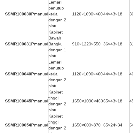
Lemari
penutup
SSMR100030P
manual
kerja
1120×1090×460
44×43×18
3
dengan 2
pintu
Kabinet
Bawah
SSMR100031P
manual
Bangku
910×1220×550
36×43×18
3
dengan 1
pintu
Lemari
penutup
SSMR100040P
manual
kerja
1120×1090×460
44×43×18
4
dengan 2
pintu
Kabinet
tinggi
SSMR100045P
manual
1650×1090×460
65×43×18
4
dengan 2
pintu
Kabinet
tinggi
SSMR100054P
manual
1650×600×870
65×24×34
5
dengan 2