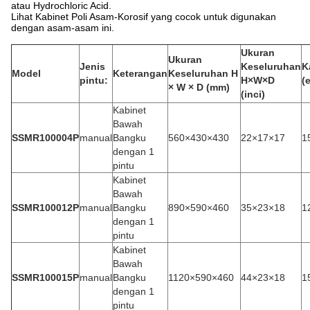
atau Hydrochloric Acid.
Lihat Kabinet Poli Asam-Korosif yang cocok untuk digunakan
dengan asam-asam ini.
Ukuran
Ukuran
Jenis
Keseluruhan
K
Model
Keterangan
Keseluruhan H
pintu:
H×W×D
(
× W × D (mm)
(inci)
Kabinet
Bawah
SSMR100004P
manual
Bangku
560×430×430
22×17×17
1
dengan 1
pintu
Kabinet
Bawah
SSMR100012P
manual
Bangku
890×590×460
35×23×18
1
dengan 1
pintu
Kabinet
Bawah
SSMR100015P
manual
Bangku
1120×590×460
44×23×18
1
dengan 1
pintu