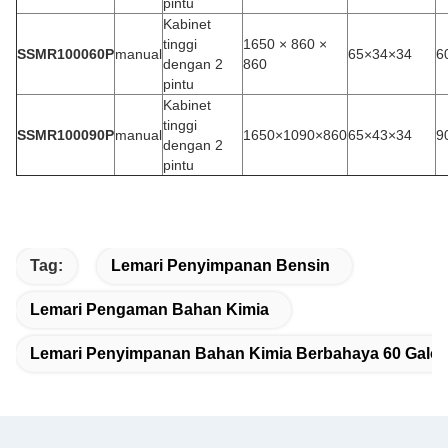
pintu
Kabinet
tinggi
1650 × 860 ×
SSMR100060P
manual
65×34×34
6
dengan 2
860
pintu
Kabinet
tinggi
SSMR100090P
manual
1650×1090×860
65×43×34
9
dengan 2
pintu
Tag:
Lemari Penyimpanan Bensin
Lemari Pengaman Bahan Kimia
Lemari Penyimpanan Bahan Kimia Berbahaya 60 Galo