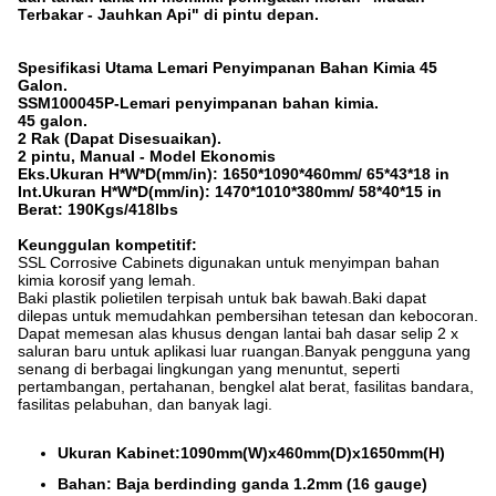
Terbakar - Jauhkan Api" di pintu depan.
Spesifikasi Utama Lemari Penyimpanan Bahan Kimia 45
Galon.
SSM100045P-Lemari penyimpanan bahan kimia.
45 galon.
2 Rak (Dapat Disesuaikan).
2 pintu, Manual - Model Ekonomis
Eks.Ukuran H*W*D(mm/in): 1650*1090*460mm/ 65*43*18 in
Int.Ukuran H*W*D(mm/in): 1470*1010*380mm/ 58*40*15 in
Berat: 190Kgs/418lbs
Keunggulan kompetitif:
SSL Corrosive Cabinets digunakan untuk menyimpan bahan
kimia korosif yang lemah.
Baki plastik polietilen terpisah untuk bak bawah.Baki dapat
dilepas untuk memudahkan pembersihan tetesan dan kebocoran.
Dapat memesan alas khusus dengan lantai bah dasar selip 2 x
saluran baru untuk aplikasi luar ruangan.Banyak pengguna yang
senang di berbagai lingkungan yang menuntut, seperti
pertambangan, pertahanan, bengkel alat berat, fasilitas bandara,
fasilitas pelabuhan, dan banyak lagi.
Ukuran Kabinet:1090mm(W)x460mm(D)x1650mm(H)
Bahan: Baja berdinding ganda 1.2mm (16 gauge)