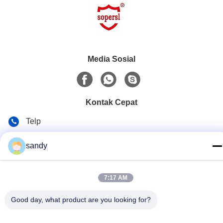
Media Sosial
Kontak Cepat
Telp
86-510-88784568
sandy
E-mail
sandy@cnsupersecurity.com
7:17 AM
Alamat
Good day, what product are you looking for?
Zona Pengembangan Ekonomi Hongshan, kota Wuxi,
provinsi Jiangsu.