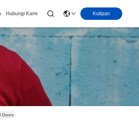
a
Hubungi Kami
Kutipan
l Doors