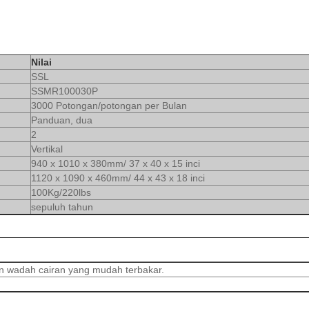
Nilai
SSL
SSMR100030P
3000 Potongan/potongan per Bulan
Panduan, dua
2
Vertikal
940 x 1010 x 380mm/ 37 x 40 x 15 inci
1120 x 1090 x 460mm/ 44 x 43 x 18 inci
100Kg/220lbs
sepuluh tahun
n wadah cairan yang mudah terbakar.