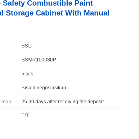
e Safety Combustible Paint
l Storage Cabinet With Manual
:
SSL
:
SSMR100030P
5 pcs
Bisa dinegosiasikan
riman:
25-30 days after receiving the deposit
T/T
: