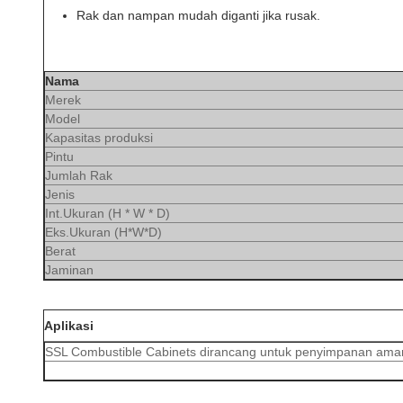
Rak dan nampan mudah diganti jika rusak.
Nama
Merek
Model
Kapasitas produksi
Pintu
Jumlah Rak
Jenis
Int.Ukuran (H * W * D)
Eks.Ukuran (H*W*D)
Berat
Jaminan
Aplikasi
SSL Combustible Cabinets dirancang untuk penyimpanan ama