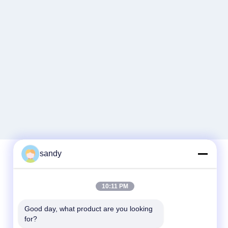
sandy
Kontak Cepat
10:11 PM
Telp
Good day, what product are you looking 
for?
86-510-88784568