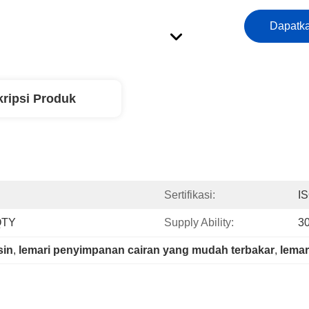
Dapatka
ripsi Produk
Sertifikasi:
I
QTY
Supply Ability:
30
sin
, 
lemari penyimpanan cairan yang mudah terbakar
, 
lemar