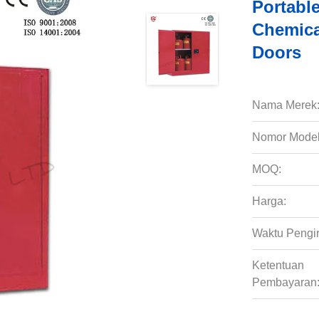
Portabl
Chemica
Doors
Nama Merek
Nomor Model
MOQ:
Harga:
Waktu Pengi
Ketentuan
Pembayaran