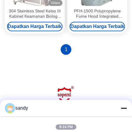
Video
304 Stainless Steel Kelas III
PFH-1500 Polypropylene
Kabinet Keamanan Biologis
Fume Hood Integrated
BSC-1500IIIX
Solution Untuk Pengolahan
Dapatkan Harga Terbaik
Dapatkan Harga Terbaik
Udara Laboratorium Dan
Keselamatan
1
sandy
Media Sosial
9:24 PM