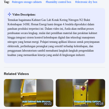
Tag:
#
nitrogen storage cabinets
#
humidity control box
#
electronic dry box
Video Description:
Temukan bagaimana Kabinet Gas Lab Kotak Kering Nitrogen N2 Bukti
Kelembapan 1436L Hemat Energi kami dengan 4 Jendela diproduksi dalam
panduan produksi terperinci ini. Dalam video ini, Anda akan melihat proses
pembuatan secara lengkap, mulai dari pemilihan material dan perakitan kabinet
hingga integrasi sistem kontrol kelembapan digital dan teknologi manajemen
nitrogen yang hemat energi. Pelajari tentang aplikasi khusus untuk penyimpanan
elektronik, perlindungan perangkat yang sensitif terhadap kelembapan, dan
penggunaan laboratorium sambil memahami langkah-langkah pengendalian
kualitas yang memastikan kinerja yang andal di lingkungan industri.
Related Videos
00:22
00:16