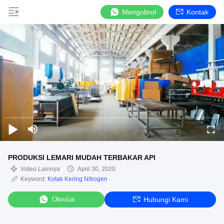
Mengobrol
Kontak
PRODUKSI LEMARI MUDAH TERBAKAR API
Video Lainnya
April 30, 2020
Keyword:
Kotak Kering Nitrogen
Obrolan
Hubungi Kami